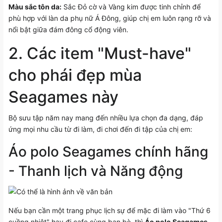
Màu sắc tôn da:
Sắc Đỏ cờ và Vàng kim được tinh chỉnh để
phù hợp với làn da phụ nữ Á Đông, giúp chị em luôn rạng rỡ và
nổi bật giữa đám đông cổ động viên.
2. Các item "Must-have"
cho phái đẹp mùa
Seagames này
Bộ sưu tập năm nay mang đến nhiều lựa chọn đa dạng, đáp
ứng mọi nhu cầu từ đi làm, đi chơi đến đi tập của chị em:
Áo polo Seagames chính hãng
- Thanh lịch và Năng động
Nếu bạn cần một trang phục lịch sự để mặc đi làm vào "Thứ 6
cuồng nhiệt" hay đi cafe cùng bạn bè, thì
Áo polo Seagames