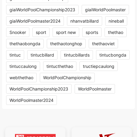
giaiWorldPoolChampionship2023
giaiWorldPoolmaster
giaiWorldPoolmaster2024
nhanvatbillard
nineball
Snooker
sport
sport new
sports
thethao
thethaobongda
thethaotonghop
thethaoviet
tintuc
tintucbillard
tintucbillards
tintucbongda
tintuccaulong
tintucthethao
tructiepcaulong
webthethao
WorldPoolChampionship
WorldPoolChampionship2023
WorldPoolmaster
WorldPoolmaster2024