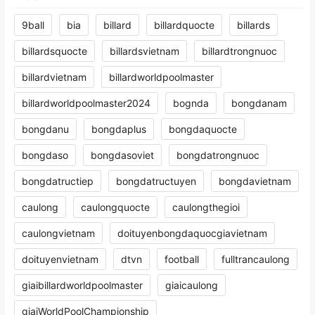
9ball
bia
billard
billardquocte
billards
billardsquocte
billardsvietnam
billardtrongnuoc
billardvietnam
billardworldpoolmaster
billardworldpoolmaster2024
bognda
bongdanam
bongdanu
bongdaplus
bongdaquocte
bongdaso
bongdasoviet
bongdatrongnuoc
bongdatructiep
bongdatructuyen
bongdavietnam
caulong
caulongquocte
caulongthegioi
caulongvietnam
doituyenbongdaquocgiavietnam
doituyenvietnam
dtvn
football
fulltrancaulong
giaibillardworldpoolmaster
giaicaulong
giaiWorldPoolChampionship