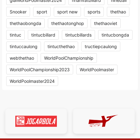
giaiWorldPoolmaster2024
nhanvatbillard
nineball
Snooker
sport
sport new
sports
thethao
thethaobongda
thethaotonghop
thethaoviet
tintuc
tintucbillard
tintucbillards
tintucbongda
tintuccaulong
tintucthethao
tructiepcaulong
webthethao
WorldPoolChampionship
WorldPoolChampionship2023
WorldPoolmaster
WorldPoolmaster2024