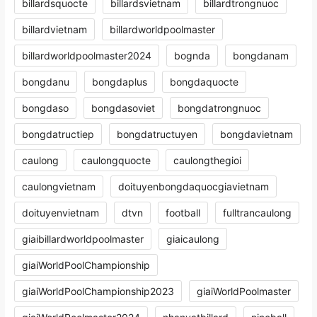
billardsquocte
billardsvietnam
billardtrongnuoc
billardvietnam
billardworldpoolmaster
billardworldpoolmaster2024
bognda
bongdanam
bongdanu
bongdaplus
bongdaquocte
bongdaso
bongdasoviet
bongdatrongnuoc
bongdatructiep
bongdatructuyen
bongdavietnam
caulong
caulongquocte
caulongthegioi
caulongvietnam
doituyenbongdaquocgiavietnam
doituyenvietnam
dtvn
football
fulltrancaulong
giaibillardworldpoolmaster
giaicaulong
giaiWorldPoolChampionship
giaiWorldPoolChampionship2023
giaiWorldPoolmaster