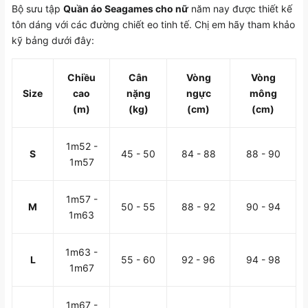
Bộ sưu tập
Quần áo Seagames cho nữ
năm nay được thiết kế
tôn dáng với các đường chiết eo tinh tế. Chị em hãy tham khảo
kỹ bảng dưới đây:
Chiều
Cân
Vòng
Vòng
Size
cao
nặng
ngực
mông
(m)
(kg)
(cm)
(cm)
1m52 -
S
45 - 50
84 - 88
88 - 90
1m57
1m57 -
M
50 - 55
88 - 92
90 - 94
1m63
1m63 -
L
55 - 60
92 - 96
94 - 98
1m67
1m67 -