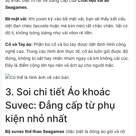
sự khác biệt rõ rệt về đẳng cấp của
Chất liệu vải áo
Seagames
.
Bề mặt vải:
Khi zoom kỹ vào bề mặt vải, bạn sẽ thấy kết cấu
dệt đan chéo (lacoste hoặc mè kim mịn) rất chắc chắn. Vải có
độ lì, không bóng loáng như vải nilon rẻ tiền.
Cổ và Tay áo:
Phần bo cổ và bo tay được dệt định hình công
nghệ cao. Trong các hình ảnh thực tế, cổ áo luôn giữ được độ
đứng, không bị oặt hay nhăn nhúm ngay cả khi không cài cúc.
Đây là điểm cộng lớn tạo nên vẻ lịch sự cho người mặc.
3. Soi chi tiết Áo khoác
Suvec: Đẳng cấp từ phụ
kiện nhỏ nhất
Bộ suvec thể thao Seagames
(đặc biệt là dòng áo gió và nỉ)