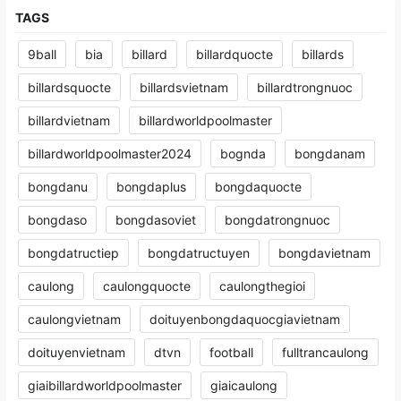
TAGS
9ball
bia
billard
billardquocte
billards
billardsquocte
billardsvietnam
billardtrongnuoc
billardvietnam
billardworldpoolmaster
billardworldpoolmaster2024
bognda
bongdanam
bongdanu
bongdaplus
bongdaquocte
bongdaso
bongdasoviet
bongdatrongnuoc
bongdatructiep
bongdatructuyen
bongdavietnam
caulong
caulongquocte
caulongthegioi
caulongvietnam
doituyenbongdaquocgiavietnam
doituyenvietnam
dtvn
football
fulltrancaulong
giaibillardworldpoolmaster
giaicaulong