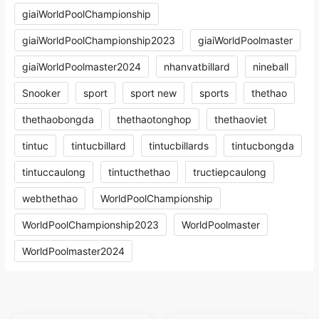
giaiWorldPoolChampionship
giaiWorldPoolChampionship2023
giaiWorldPoolmaster
giaiWorldPoolmaster2024
nhanvatbillard
nineball
Snooker
sport
sport new
sports
thethao
thethaobongda
thethaotonghop
thethaoviet
tintuc
tintucbillard
tintucbillards
tintucbongda
tintuccaulong
tintucthethao
tructiepcaulong
webthethao
WorldPoolChampionship
WorldPoolChampionship2023
WorldPoolmaster
WorldPoolmaster2024