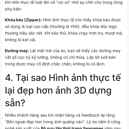
khi nhìn thực tế toát lên vẻ "xịn sò" nhờ sự chỉn chu trong từng
phụ kiện.
Khóa kéo (Zipper):
Hình ảnh thực tế cho thấy khóa kéo được
sử dụng là loại cao cấp (thường là YKK), đầu khóa đúc logo
thương hiệu sắc nét. Khi kéo thử, khóa chạy trơn tru, mượt mà,
không bị kẹt vải.
Đường may:
Lật mặt trái của áo, bạn sẽ thấy các đường may
vắt sổ cực kỳ kỹ lưỡng, không có chỉ thừa. Lớp lót lưới bên
trong được may cố định chắc chắn, không bị xô lệch.
4. Tại sao Hình ảnh thực tế
lại đẹp hơn ảnh 3D dựng
sẵn?
Nhiều khách hàng sau khi nhận hàng và feedback lại rằng:
"Bên ngoài đẹp hơn trong ảnh quảng cáo"
. Lý do nằm ở công
nghệ sản xuất của
Bộ sưu tập thời trang Seagames
năm nay: