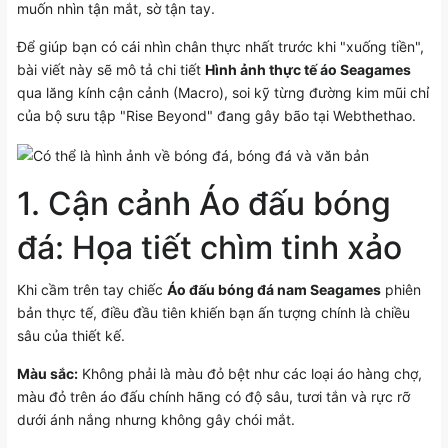
muốn nhìn tận mắt, sờ tận tay.
Để giúp bạn có cái nhìn chân thực nhất trước khi "xuống tiền",
bài viết này sẽ mô tả chi tiết
Hình ảnh thực tế áo Seagames
qua lăng kính cận cảnh (Macro), soi kỹ từng đường kim mũi chỉ
của bộ sưu tập "Rise Beyond" đang gây bão tại Webthethao.
1. Cận cảnh Áo đấu bóng
đá: Họa tiết chìm tinh xảo
Khi cầm trên tay chiếc
Áo đấu bóng đá nam Seagames
phiên
bản thực tế, điều đầu tiên khiến bạn ấn tượng chính là chiều
sâu của thiết kế.
Màu sắc:
Không phải là màu đỏ bệt như các loại áo hàng chợ,
màu đỏ trên áo đấu chính hãng có độ sâu, tươi tắn và rực rỡ
dưới ánh nắng nhưng không gây chói mắt.